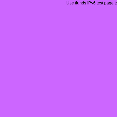
Use tlunds
IPv6 test page
t