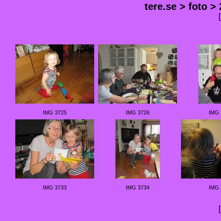
tere.se
>
foto
>
IMG 3725
IMG 3726
IMG 
IMG 3733
IMG 3734
IMG 