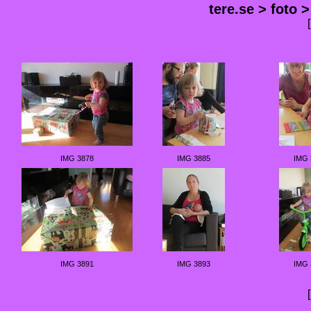
tere.se
>
foto
IMG 3878
IMG 3885
IMG 
IMG 3891
IMG 3893
IMG 